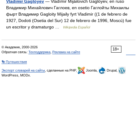
Vladímir Gaglóyev
— Vladímir Mijáilovich Gaglóyev, en ruso
Владимир Михайлович Гаглоев, en osetio Гаглойты Михаилы
фырт Владимир Gagloity Mijaily fyrt Vladimir ((1 de febrero de
1927, Dodoti (Osetia del Sur) 12 de febrero de 1996, Moscú) fue
un escritor y dramaturgo …
Wikipedia Español
© Академик, 2000-2026
18+
Обратная связь:
Техподдержка
,
Реклама на сайте
👣 Путешествия
Экспорт словарей на сайты
, сделанные на PHP,
Joomla,
Drupal,
WordPress, MODx.