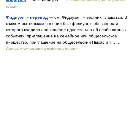
Словарь по этнографии и мифологии
осетин
Фидиуæг – перевод
— см. Фидиуæг I – вестник, глашатай. В
каждом осетинском селении был фидиуаг, в обязанности
которого входило оповещение односельчан об особо важных
событиях, приглашение на семейное или общесельское
пиршество, приглашение на общесельский Ныхас и т… …
Словарь по этнографии и мифологии осетин