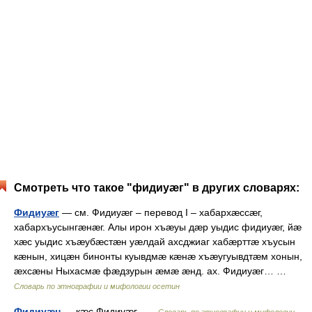
Смотреть что такое "фидиуæг" в других словарях:
Фидиуæг
— см. Фидиуæг – перевод I – хабархæссæг,
хабархъусынгæнæг. Алы ирон хъæуы дæр уыдис фидиуæг, йæ
хæс уыдис хъæубæстæн уæлдай ахсджиаг хабæрттæ хъусын
кæнын, хицæн бинонты куывдмæ кæнæ хъæугуывдтæм хонын,
æхсæны Ныхасмæ фæдзурын æмæ æнд. ах. Фидиуæг… …
Словарь по этнографии и мифологии осетин
Фидиуæн
— кæс Фидиуæг …