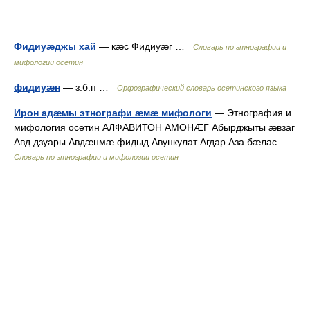
Фидиуæджы хай
— кæс Фидиуæг …
Словарь по этнографии и
мифологии осетин
фидиуæн
— з.б.п …
Орфографический словарь осетинского языка
Ирон адæмы этнографи æмæ мифологи
— Этнография и
мифология осетин АЛФАВИТОН АМОНÆГ Абырджыты æвзаг
Авд дзуары Авдæнмæ фидыд Авункулат Агдар Аза бæлас …
Словарь по этнографии и мифологии осетин