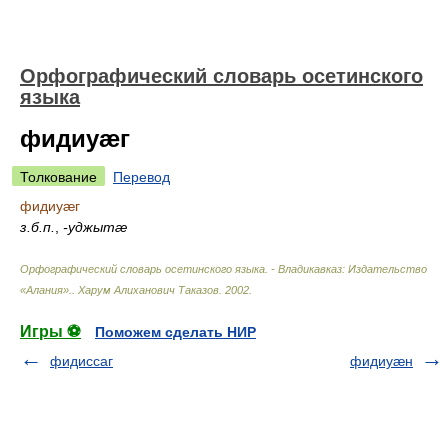
Орфографический словарь осетинского
языка
фидиуæг
Толкование
Перевод
фидиуæг
з.б.п.
,
-уджытæ
Орфографический словарь осетинского языка. - Владикавказ: Издательство
«Алания».
.
Харум Алиханович Таказов
.
2002
.
Игры ⚽
Поможем сделать НИР
фидиссаг
фидиуæн